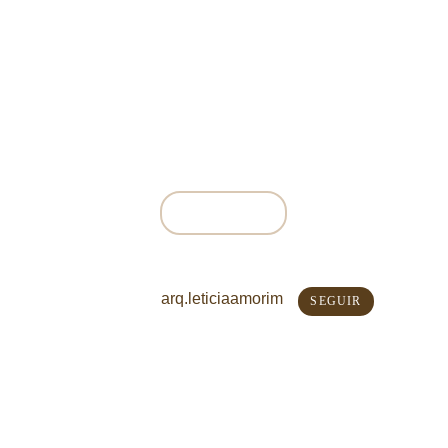
Levando sua essência para o seu lar.
Projetos de arquitetura e interiores 
pensados para unir beleza, 
funcionalidade e personalidade, 
transformando cada espaço em um 
ambiente único.
CONHEÇA O
ESCRITÓRIO
arq.leticiaamorim
SEGUIR